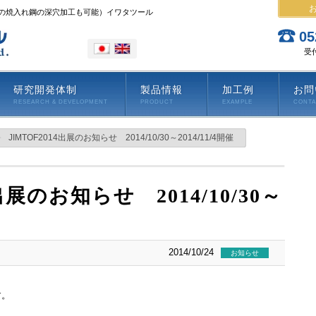
上の焼入れ鋼の深穴加工も可能）イワタツール
05
受付
研究開発体制
製品情報
加工例
お問
RESEARCH & DEVELOPMENT
PRODUCT
EXAMPLE
CONT
JIMTOF2014出展のお知らせ 2014/10/30～2014/11/4開催
4出展のお知らせ 2014/10/30～
2014/10/24
お知らせ
す。