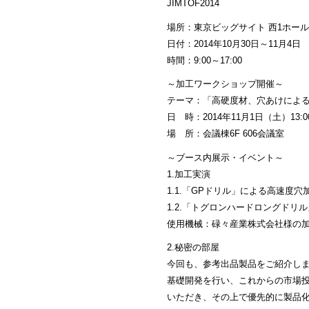
JIMTOF2014
場所：東京ビッグサイト 西1ホールW
日付：2014年10月30日～11月4日
時間：9:00～17:00
～加工ワークショップ開催～
テーマ：「高硬度材、穴あけによる金
日 時：2014年11月1日（土）13:00
場 所：会議棟6F 606会議室
～ブース内展示・イベント～
1.加工実演
1.1.「GPドリル」による高速度穴
1.2.「トグロンハードロングドリル
使用機械：碌々産業株式会社様の加工機
2.秘密の部屋
今回も、参考出品製品をご紹介し
基礎開発を行い、これからの市場
いただき、その上で優先的に製品