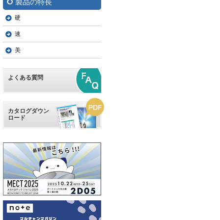
製品の特長
硬
速
美
よくある質問
カタログダウン
ロード