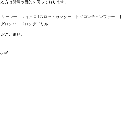
入る方は所属や目的を伺っております。
ル・リーマー、マイクロTスロットカッター、トグロンチャンファー、ト
トグロンハードロングドリル
くださいませ。
/jap/