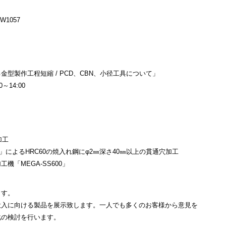
1057
型製作工程短縮 / PCD、CBN、小径工具について」
～14:00
加工
」によるHRC60の焼入れ鋼にφ2㎜深さ40㎜以上の貫通穴加工
「MEGA-SS600」
ます。
投入に向ける製品を展示致します。一人でも多くのお客様から意見を
化の検討を行います。