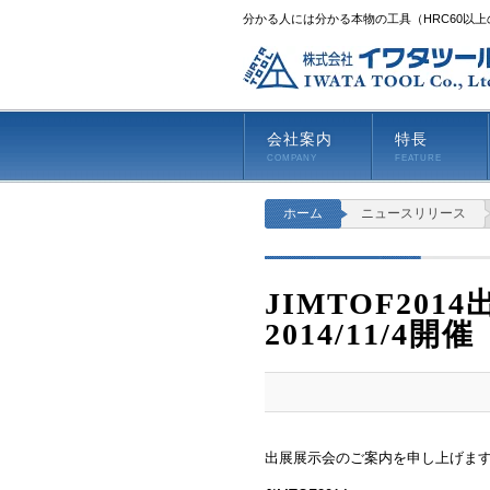
分かる人には分かる本物の工具（HRC60以
会社案内
特長
COMPANY
FEATURE
ホーム
ニュースリリース
JIMTOF201
2014/11/4開催
出展展示会のご案内を申し上げま