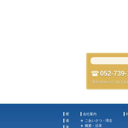
052-739-
受付 9:00〜17:30(土
硬
会社案内
速
ごあいさつ・理念
概要・沿革
美