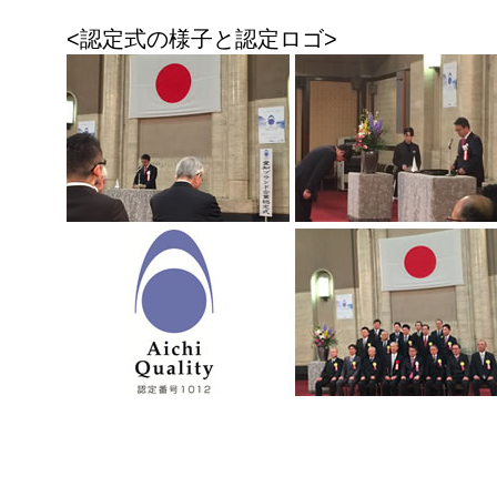
<認定式の様子と認定ロゴ>