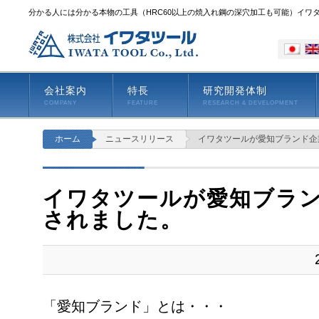
分かる人には分かる本物の工具（HRC60以上の焼入れ鋼の深穴加工も可能）イワ
会社案内
特長
研究開発体制
COMPANY
FEATURE
RESEARCH & DEVELOPMENT
ホーム
ニュースリリース
イワタツールが愛知ブランド企
イワタツールが愛知ブラ
されました。
「愛知ブランド」とは・・・