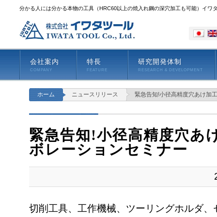
分かる人には分かる本物の工具（HRC60以上の焼入れ鋼の深穴加工も可能）イワ
会社案内
特長
研究開発体制
COMPANY
FEATURE
RESEARCH & DEVELOPMENT
ホーム
ニュースリリース
緊急告知!小径高精度穴あけ加
緊急告知!小径高精度穴あ
ボレーションセミナー
切削工具、工作機械、ツーリングホルダ、