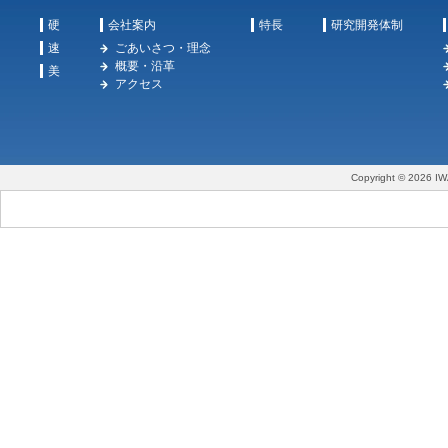
硬
会社案内
特長
研究開発体制
速
ごあいさつ・理念
概要・沿革
美
アクセス
Copyright © 2026 IW