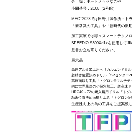
会 場：ポートメッセなごや
小間番号：2C08（2号館）
MECT2023では田野井製作所・
「新常識の工具」や「新時代の汎
加工実演では碌々スマートテクノロジー
SPEEDIO S300Xd1>を使用
是非お立ち寄りください。
展示品
高速アルミ加工用ヘリカルエンドミル
超精密位置決めドリル「SPセンターZ
高速面取り工具「トグロン®マルチチ
鋼に世界最速の小径穴加工、超高速ド
HRC40～72の焼入鋼用ドリル「ト
精密位置決め面取り工具「トグロン®
生産性向上の為の工具をご提案致