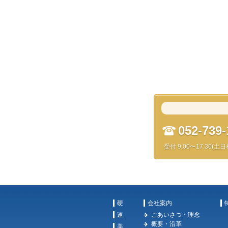
052-739-
受付 9:00〜17:30(土
硬
会社案内
速
ごあいさつ・理念
概要・沿革
美