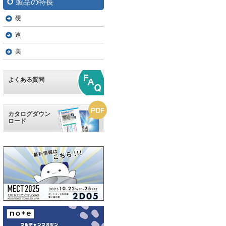
製品の特長
硬
速
美
よくある質問
カタログダウン
ロード