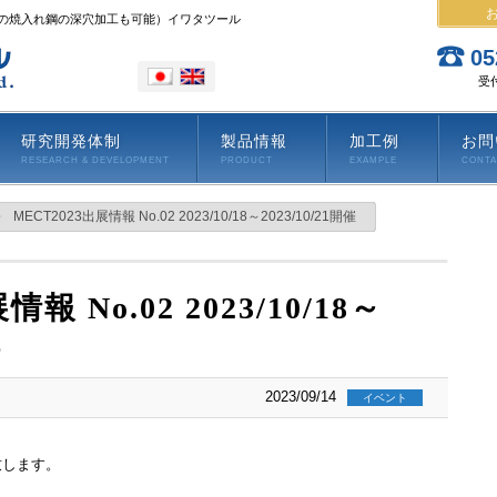
上の焼入れ鋼の深穴加工も可能）イワタツール
05
受付
研究開発体制
製品情報
加工例
お問
RESEARCH & DEVELOPMENT
PRODUCT
EXAMPLE
CONT
MECT2023出展情報 No.02 2023/10/18～2023/10/21開催
報 No.02 2023/10/18～
催
2023/09/14
イベント
致します。