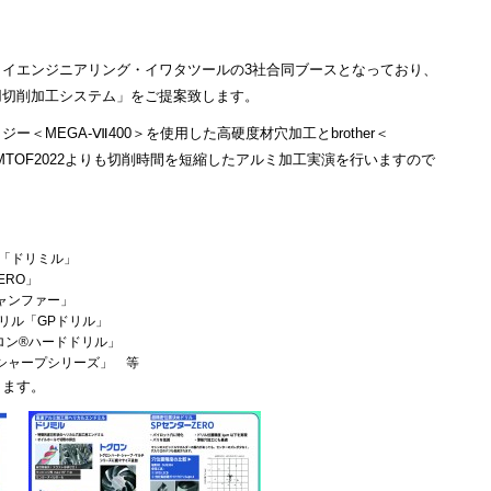
トライエンジニアリング・イワタツールの3社合同ブースとなっており、
用切削加工システム」をご提案致します。
＜MEGA-Ⅶ400＞を使用した高硬度材穴加工とbrother＜
してJIMTOF2022よりも切削時間を短縮したアルミ加工実演を行いますので
「ドリミル」
ERO」
ャンファー」
リル「GPドリル」
グロン®ハードドリル」
シャープシリーズ」 等
します。