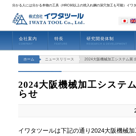
分かる人には分かる本物の工具（HRC60以上の焼入れ鋼の深穴加工も可能）イワ
会社案内
特長
研究開発体制
COMPANY
FEATURE
RESEARCH & DEVELOPMENT
ホーム
ニュースリリース
2024大阪機械加工システム展
2024大阪機械加工システ
らせ
イワタツールは下記の通り2024大阪機械