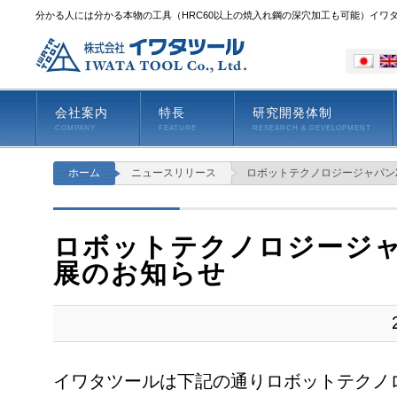
分かる人には分かる本物の工具（HRC60以上の焼入れ鋼の深穴加工も可能）イワ
会社案内
特長
研究開発体制
COMPANY
FEATURE
RESEARCH & DEVELOPMENT
ホーム
ニュースリリース
ロボットテクノロジージャパン2
ロボットテクノロジージャパ
展のお知らせ
イワタツールは下記の通りロボットテクノロ