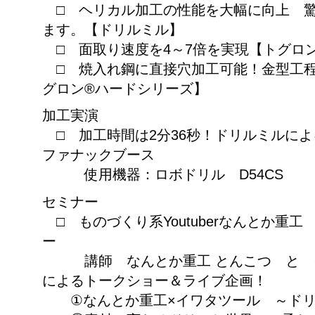
□ ヘリカル加工の性能を大幅に向上 驚
ます。【ドリルミル】
□ 面取り速度を4～7倍を実現【トグロ
□ 焼入れ鋼に直接穴加工可能！金型工程
グロン®ハードシリーズ】
加工実演
□ 加工時間は2分36秒！ドリルミルによ
ファナックブース
使用機器：ロボドリル D54CS
セミナー
□ ものづくり系Youtuberなんとか重
ー
講師 なんとか重工 とんこつ と 
によるトークショー＆ライブ企画！
①なんとか重工×イワタツール ～ドリ