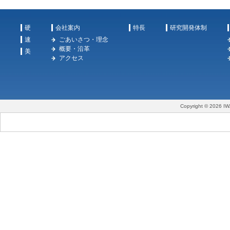
硬
会社案内
特長
研究開発体制
速
ごあいさつ・理念
概要・沿革
美
アクセス
Copyright © 2026 IW