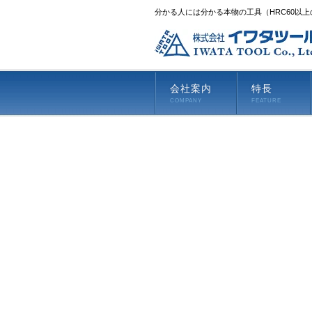
分かる人には分かる本物の工具（HRC60以
会社案内
特長
COMPANY
FEATURE