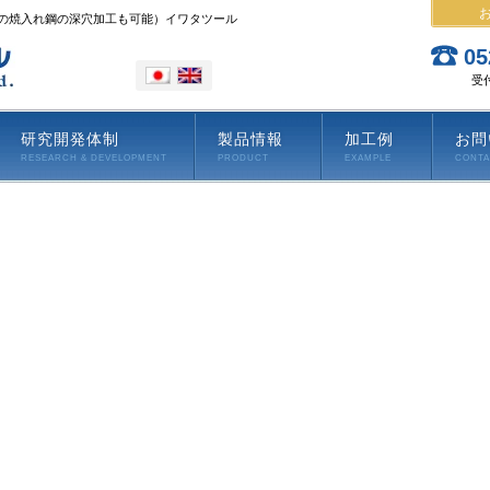
上の焼入れ鋼の深穴加工も可能）イワタツール
05
受付
研究開発体制
製品情報
加工例
お問
RESEARCH & DEVELOPMENT
PRODUCT
EXAMPLE
CONT