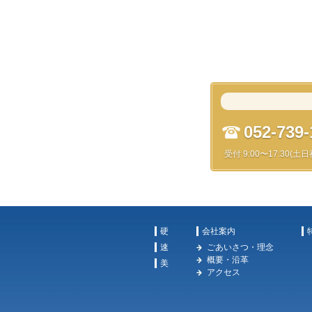
052-739-
受付 9:00〜17:30(土
硬
会社案内
速
ごあいさつ・理念
概要・沿革
美
アクセス