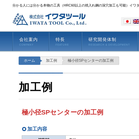
分かる人には分かる本物の工具（HRC60以上の焼入れ鋼の深穴加工も可能）イワ
会社案内
特長
研究開発体制
COMPANY
FEATURE
RESEARCH & DEVELOPMENT
ホーム
加工例
極小径SPセンターの加工例
加工例
極小径SPセンターの加工例
加工内容