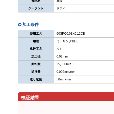
被削材
真鍮
クーラント
ドライ
加工条件
使用工具
60SPC0.03X0.12CB
用途
ミーリング加工
比較工具
なし
加工径
0.03mm
回転数
25,000min-1
送り量
0.002mm/rev
送り速度
50mm/min
検証結果