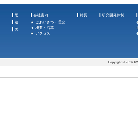
硬
会社案内
特長
研究開発体制
速
ごあいさつ・理念
概要・沿革
美
アクセス
Copyright © 2026 IW