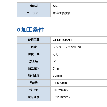
被削材
SK3
クーラント
水溶性切削油
加工条件
使用工具
GPDR1CBALT
用途
ノンステップ貫通穴加工
比較工具
なし
加工径
φ1mm
加工深さ
7mm
切削速度
55m/min
回転数
17,500min-1
送り量
0.07mm/rev
送り速度
1,225mm/rev