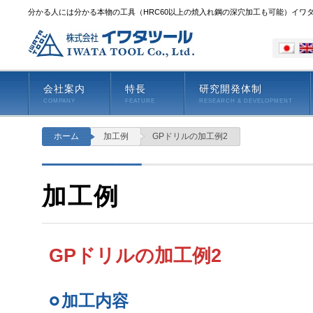
分かる人には分かる本物の工具（HRC60以上の焼入れ鋼の深穴加工も可能）イワ
会社案内
特長
研究開発体制
COMPANY
FEATURE
RESEARCH & DEVELOPMENT
ホーム
加工例
GPドリルの加工例2
加工例
GPドリルの加工例2
加工内容