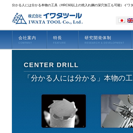
分かる人には分かる本物の工具（HRC60以上の焼入れ鋼の深穴加工も可能）イワ
会社案内
特長
研究開発体制
COMPANY
FEATURE
RESEARCH & DEVELOPMENT
CENTER DRILL
「分かる人には分かる」本物の工