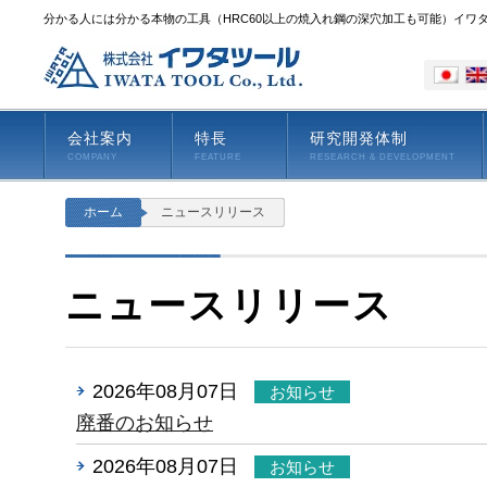
分かる人には分かる本物の工具（HRC60以上の焼入れ鋼の深穴加工も可能）イワ
会社案内
特長
研究開発体制
COMPANY
FEATURE
RESEARCH & DEVELOPMENT
ホーム
ニュースリリース
ニュースリリース
2026年08月07日
お知らせ
廃番のお知らせ
2026年08月07日
お知らせ