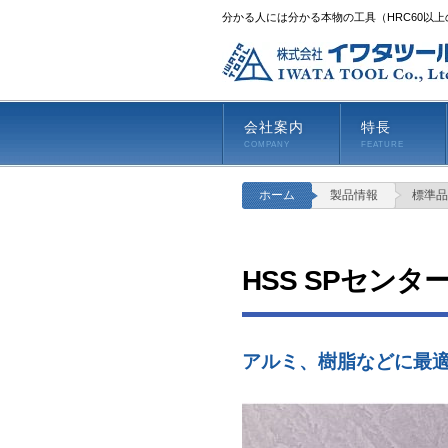
分かる人には分かる本物の工具（HRC60以
会社案内
特長
COMPANY
FEATURE
ホーム
製品情報
標準品
HSS SPセンタ
アルミ、樹脂などに最