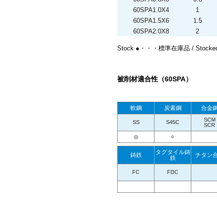
60SPA1.0X4
1
60SPA1.5X6
1.5
60SPA2.0X8
2
Stock ●・・・標準在庫品 / Stocke
被削材適合性（60SPA）
軟鋼
炭素鋼
合金
SCM
SS
S45C
SCR
◎
○
タグタイル鋳
鋳鉄
チタン
鉄
FC
FDC