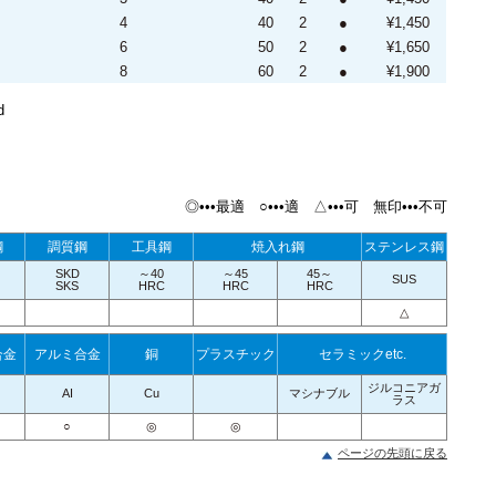
4
40
2
●
¥1,450
6
50
2
●
¥1,650
8
60
2
●
¥1,900
d
◎•••最適 ○•••適 △•••可 無印•••不可
鋼
調質鋼
工具鋼
焼入れ鋼
ステンレス鋼
SKD
～40
～45
45～
SUS
SKS
HRC
HRC
HRC
△
合金
アルミ合金
銅
プラスチック
セラミックetc.
ジルコニアガ
AI
Cu
マシナブル
ラス
○
◎
◎
ページの先頭に戻る