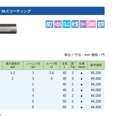
° DLCコーティング
単位／寸法：mm 価格：円
径
最大面取径
シャンク径
ルーマ長
全長
図
在庫
参考価格
φd1
φD
ℓ1
L
Fig
Stock
1.2
3
3.6
40
3
●
¥5,200
2
3
6
40
3
●
¥4,400
2
40
2
●
¥4,200
3
40
2
●
¥4,000
4
40
2
●
¥4,000
6
50
2
●
¥4,200
8
60
2
●
¥4,400