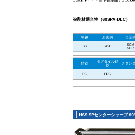
Stock ●・・・標準在庫品 / Stocke
被削材適合性（60SPA-DLC）
軟鋼
炭素鋼
合金
SCM
SS
S45C
SCR
タグタイル鋳
鋳鉄
チタン
鉄
FC
FDC
HSS SPセンターシャープ 90