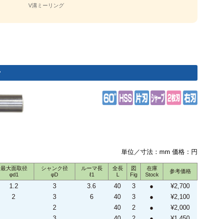
V溝ミーリング
°
単位／寸法：mm 価格：円
最大面取径
シャンク径
ルーマ長
全長
図
在庫
参考価格
φd1
φD
ℓ1
L
Fig
Stock
1.2
3
3.6
40
3
●
¥2,700
2
3
6
40
3
●
¥2,100
2
40
2
●
¥2,000
3
40
2
●
¥1,450