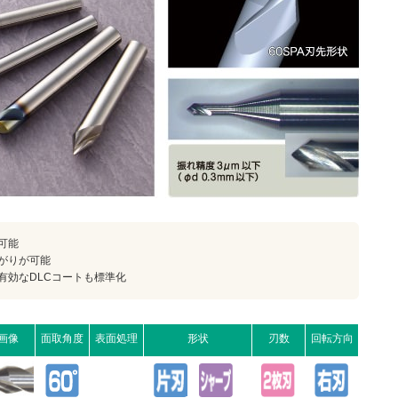
可能
がりが可能
有効なDLCコートも標準化
画像
面取角度
表面処理
形状
刃数
回転方向