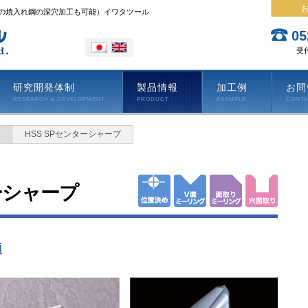
上の焼入れ鋼の深穴加工も可能）イワタツール
05
受付
研究開発体制
製品情報
加工例
お問
RESEARCH & DEVELOPMENT
PRODUCT
EXAMPLE
CONT
HSS SPセンターシャープ
ーシャープ
適