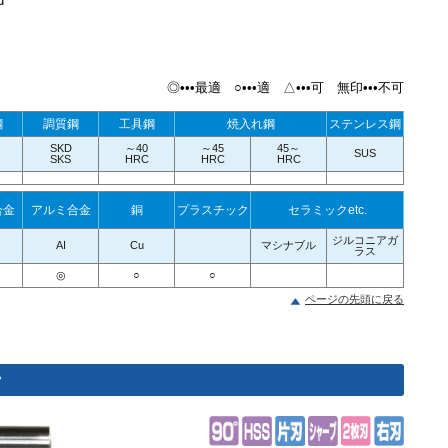
d
◎•••最適 ○•••適 △•••可 無印•••不可
鋼
調質鋼
工具鋼
焼入れ鋼
ステンレス鋼
SKD
～40
～45
45～
SUS
SKS
HRC
HRC
HRC
合金
アルミ合金
銅
プラスチック
セラミックetc.
ジルコニアガ
AI
Cu
マシナブル
ラス
◎
○
○
ページの先頭に戻る
°