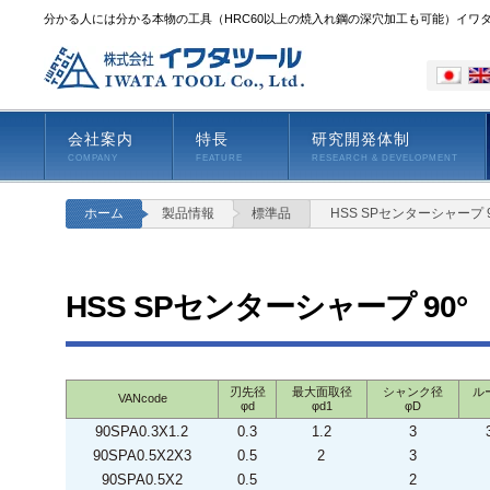
分かる人には分かる本物の工具（HRC60以上の焼入れ鋼の深穴加工も可能）イワ
会社案内
特長
研究開発体制
COMPANY
FEATURE
RESEARCH & DEVELOPMENT
ホーム
製品情報
標準品
HSS SPセンターシャープ 9
HSS SPセンターシャープ 90°
刃先径
最大面取径
シャンク径
ル
VANcode
φd
φd1
φD
90SPA0.3X1.2
0.3
1.2
3
90SPA0.5X2X3
0.5
2
3
90SPA0.5X2
0.5
2