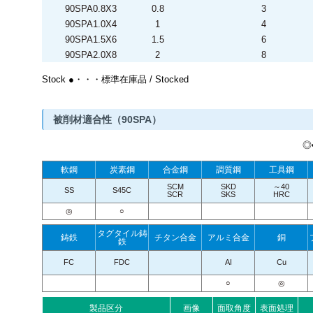
90SPA0.8X3
0.8
3
90SPA1.0X4
1
4
90SPA1.5X6
1.5
6
90SPA2.0X8
2
8
Stock ●・・・標準在庫品 / Stocked
被削材適合性（90SPA）
◎
軟鋼
炭素鋼
合金鋼
調質鋼
工具鋼
SCM
SKD
～40
SS
S45C
SCR
SKS
HRC
◎
○
タグタイル鋳
鋳鉄
チタン合金
アルミ合金
銅
鉄
FC
FDC
AI
Cu
○
◎
製品区分
画像
面取角度
表面処理